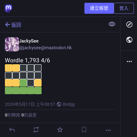
建立帳號
登入
返回
JackySee
@
jackysee@mastodon.hk
Wordle 1,793 4/6
2026年5月17日 上午08:37
·
·
Bridgy
0
則轉推
·
0
則最愛