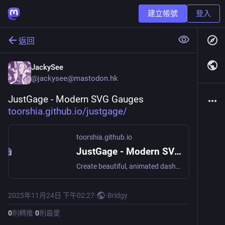
建立帳號
登入
返回
JackySee
@
jackysee@mastodon.hk
JustGage - Modern SVG Gauges 
toorshia.github.io/justgage/
toorshia.github.io
JustGage - Modern SVG Gauges
Create beautiful, animated dashboard gauges with zero dependencies
2025年11月24日 下午02:27
·
·
Bridgy
0
則轉推
·
0
則最愛