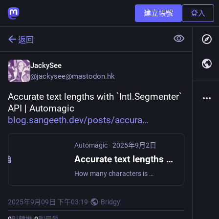
建立帳號
登入
返回
JackySee
@
jackysee@mastodon.hk
Accurate text lengths with `Intl.Segmenter` 
API | Automagic 
blog.sangeeth.dev/posts/accura
Automagic
·
2025年9月2日
Accurate text lengths with `Intl.Segmenter` API
How many characters is 👨‍👩‍👧‍👦?
2025年9月09日 下午03:19
·
·
Bridgy