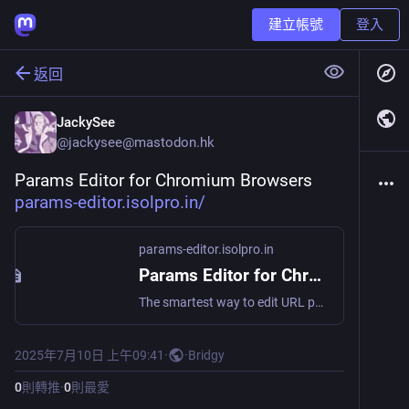
建立帳號
登入
返回
JackySee
@
jackysee@mastodon.hk
Params Editor for Chromium Browsers 
params-editor.isolpro.in/
params-editor.isolpro.in
Params Editor for Chromium Browsers
The smartest way to edit URL parameters in Chrome. Automatically detects parameter types and provides the perfect input for each one.
2025年7月10日 上午09:41
·
·
Bridgy
0
則轉推
·
0
則最愛