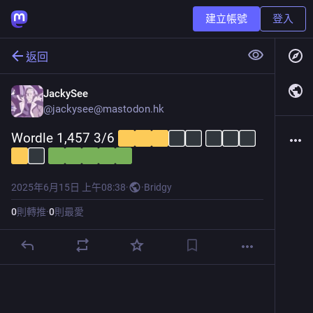
建立帳號
登入
返回
JackySee
@
jackysee@mastodon.hk
Wordle 1,457 3/6 
2025年6月15日 上午08:38
·
·
Bridgy
0
則轉推
·
0
則最愛