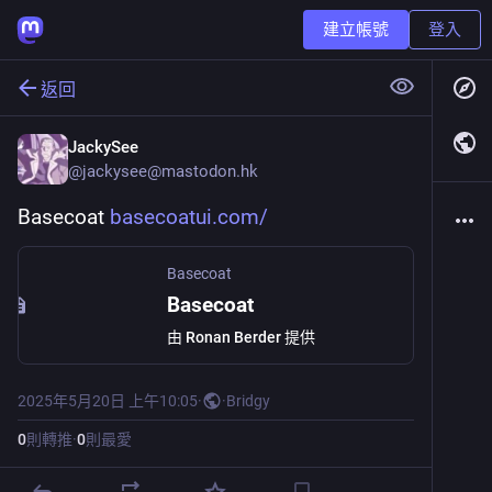
建立帳號
登入
返回
JackySee
@
jackysee@mastodon.hk
Basecoat 
basecoatui.com/
Basecoat
Basecoat
由
Ronan Berder
提供
2025年5月20日 上午10:05
·
·
Bridgy
0
則轉推
·
0
則最愛