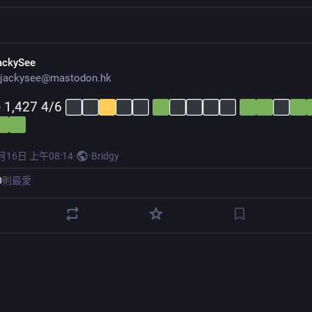
ackySee
jackysee@mastodon.hk
 1,427 4/6 
月16日 上午08:14
·
·
Bridgy
0
則最愛