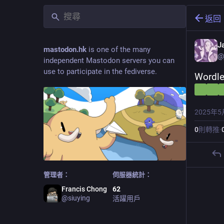
返回
J
mastodon.hk
is one of the many
@
independent Mastodon servers you can
use to participate in the fediverse.
Wordle
2025年5
0
則轉推
·
管理者：
伺服器統計：
Francis Chong
62
@
siuying
活躍用戶