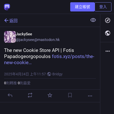
建立帳號
登入
返回
JackySee
@
jackysee@mastodon.hk
The new Cookie Store API | Fotis 
Papadogeorgopoulos 
fotis.xyz/posts/the-
new-cookie
2025年4月24日 上午11:57
·
·
Bridgy
0
則轉推
·
0
則最愛