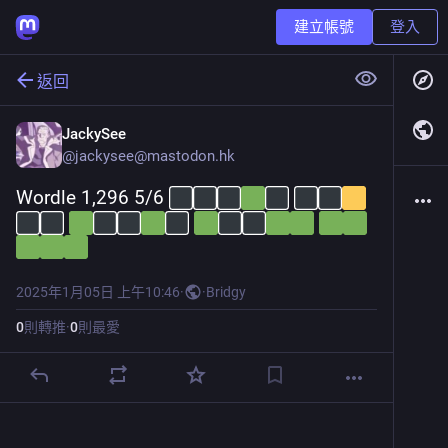
建立帳號
登入
返回
JackySee
@
jackysee@mastodon.hk
Wordle 1,296 5/6 
2025年1月05日 上午10:46
·
·
Bridgy
0
則轉推
·
0
則最愛