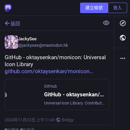
建立帳號
登入
返回
JackySee
@
jackysee@mastodon.hk
GitHub - oktaysenkan/monicon: Universal 
Icon Library 
github.com/oktaysenkan/monicon
GitHub
GitHub - oktaysenkan/monicon: Universal Icon Library
Universal Icon Library. Contribute to oktaysenkan/monicon development by creating an account on GitHub.
2024年11月22日 上午11:43
·
·
Bridgy