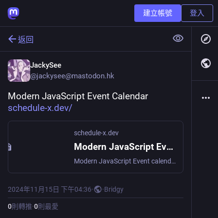
建立帳號
登入
返回
JackySee
@
jackysee@mastodon.hk
Modern JavaScript Event Calendar 
schedule-x.dev/
schedule-x.dev
Modern JavaScript Event Calendar
Modern JavaScript Event calendar for React, Angular, Vue and plain JS. Modern alternative to Fullcalendar. Drag & drop, dark mode, event resizing and more.
2024年11月15日 下午04:36
·
·
Bridgy
0
則轉推
·
0
則最愛