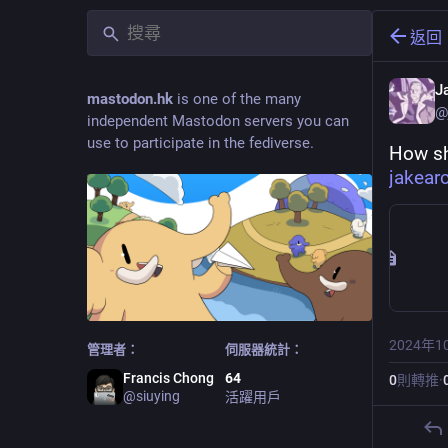
返回
J
mastodon.hk
is one of the many
@
independent Mastodon servers you can
use to participate in the fediverse.
How sh
jakear
2024年1
管理者：
伺服器統計：
Francis Chong
64
0
則轉推
·
@
siuying
活躍用戶