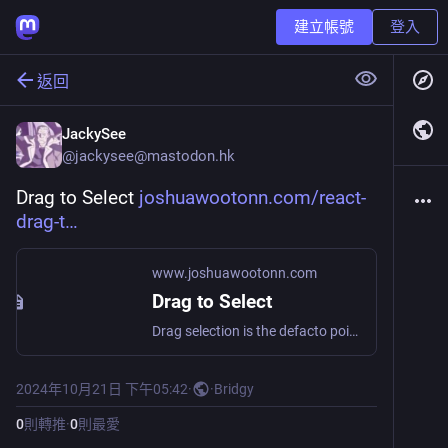
建立帳號
登入
返回
JackySee
@
jackysee@mastodon.hk
Drag to Select 
joshuawootonn.com/react-
drag-t
www.joshuawootonn.com
Drag to Select
Drag selection is the defacto pointer multi-selection. In this guide we'll recreate native-like drag selection in react.
2024年10月21日 下午05:42
·
·
Bridgy
0
則轉推
·
0
則最愛