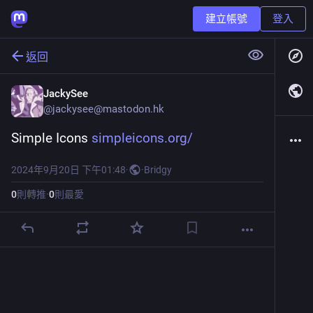
建立帳號
登入
返回
JackySee
@
jackysee@mastodon.hk
Simple Icons 
simpleicons.org/
2024年9月20日 下午01:48
·
·
Bridgy
0
則轉推
·
0
則最愛