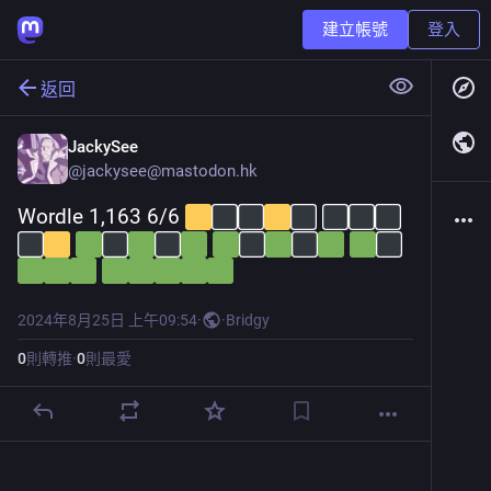
建立帳號
登入
返回
JackySee
@
jackysee@mastodon.hk
Wordle 1,163 6/6 
2024年8月25日 上午09:54
·
·
Bridgy
0
則轉推
·
0
則最愛