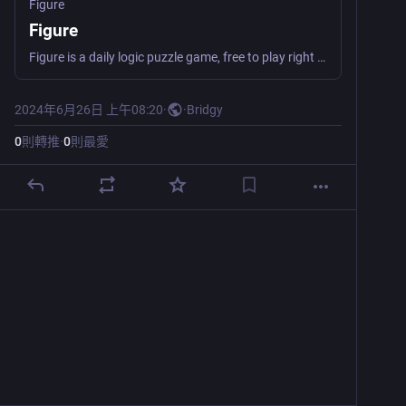
Figure
Figure
Figure is a daily logic puzzle game, free to play right in your browser. Clear all the tiles before running out of moves!
2024年6月26日 上午08:20
·
·
Bridgy
0
則轉推
·
0
則最愛