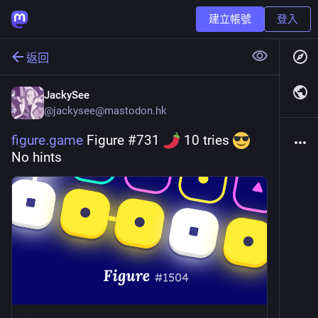
建立帳號
登入
返回
JackySee
@
jackysee@mastodon.hk
figure.game
 Figure #731 
 10 tries 
No hints