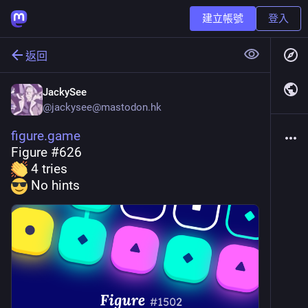
建立帳號
登入
返回
JackySee
@
jackysee@mastodon.hk
figure.game
Figure #626
 4 tries
 No hints