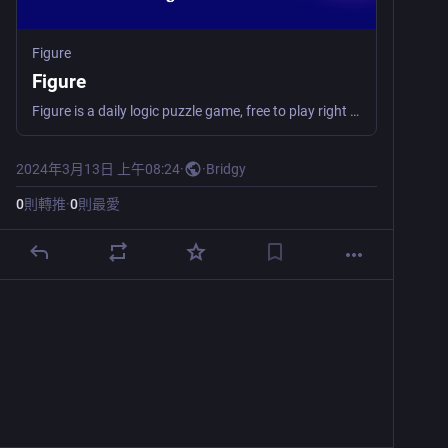
Figure
Figure
Figure is a daily logic puzzle game, free to play right in your browser. Clear all the tiles before running out of moves!
2024年3月13日 上午08:24
·
·
Bridgy
0
則轉推
·
0
則最愛