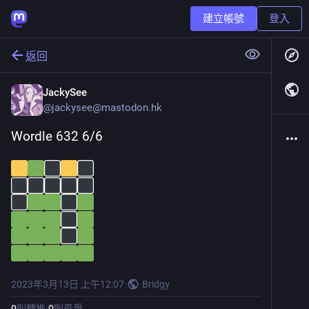
建立帳號
登入
返回
JackySee
@
jackysee@mastodon.hk
Wordle 632 6/6
2023年3月13日 上午12:07
·
·
Bridgy
0
則轉推
·
0
則最愛