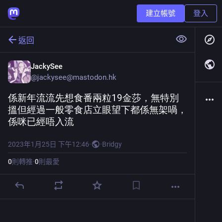
建立帳號
登入
返回
JackySee
@
jackysee@mastodon.hk
係新年流流先想食番兩粒19金莎，無特別
搵但經過一般零食店立眼望下都係無架喎，
係咪已經唔入流
2023年1月25日 下午12:46
·
·
Bridgy
0
則轉推
·
0
則最愛