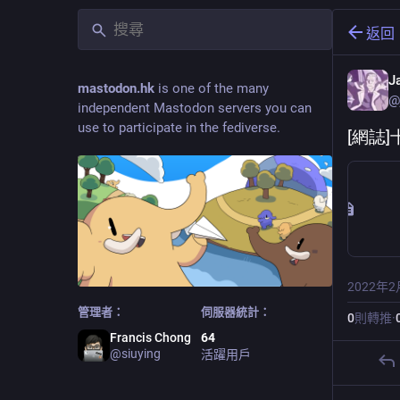
返回
J
mastodon.hk
is one of the many
@
independent Mastodon servers you can
use to participate in the fediverse.
[網誌]
2022年2
管理者：
伺服器統計：
0
則轉推
·
Francis Chong
64
@
siuying
活躍用戶