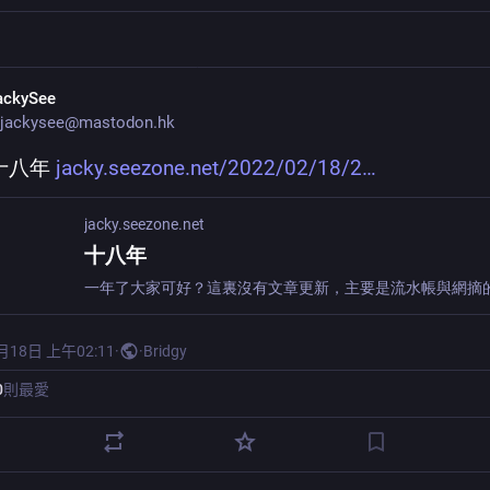
ackySee
jackysee@mastodon.hk
十八年 
jacky.seezone.net/2022/02/18/2
jacky.seezone.net
十八年
月18日 上午02:11
·
·
Bridgy
0
則最愛