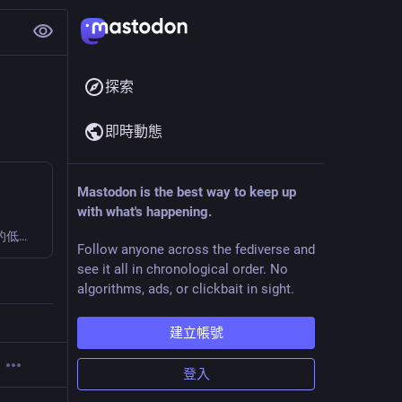
探索
即時動態
Mastodon is the best way to keep up
with what's happening.
一年了大家可好？這裏沒有文章更新，主要是流水帳與網摘的低度運作。書還是有讀，只是筆記需要正正經經寫，而疫情加上心情，總是覺得很難提筆。看著環境漸變，老實說每天心情實在很不爽，這是所謂咬緊牙關、鬥長命時期，心態需要調整。2022開始時大家都如常希望新一年更好，但到目前為止都可能是更差。 或者應該更stoic，著眼與可改變之事。
Follow anyone across the fediverse and
see it all in chronological order. No
algorithms, ads, or clickbait in sight.
建立帳號
登入