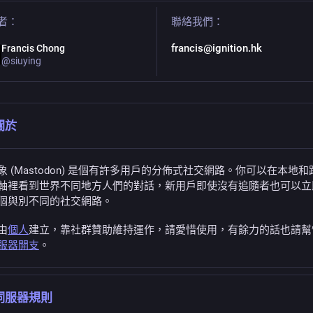
者：
聯絡我們：
francis@ignition.hk
Francis Chong
@
siuying
關於
象 (Mastodon) 是個有許多用戶的分佈式社交網路。你可以在本地和
軸裡看到世界不同地方人們的對話，新用戶即使沒有追隨者也可以立
個與別不同的社交網路。
由
個人
建立，靠社群贊助維持運作，請愛惜使用，有餘力的話也請幫
服器開支
。
伺服器規則