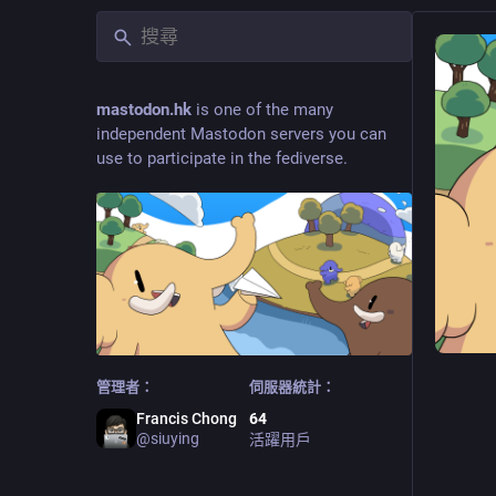
mastodon.hk
is one of the many
independent Mastodon servers you can
use to participate in the fediverse.
管理者：
伺服器統計：
Francis Chong
64
@
siuying
活躍用戶