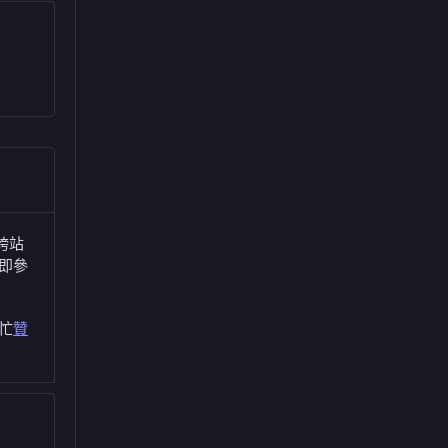
跨站
即參
忙
贊