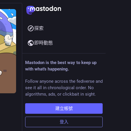
探索
即時動態
Mastodon is the best way to keep up
with what's happening.
Follow anyone across the fediverse and
see it all in chronological order. No
algorithms, ads, or clickbait in sight.
建立帳號
登入